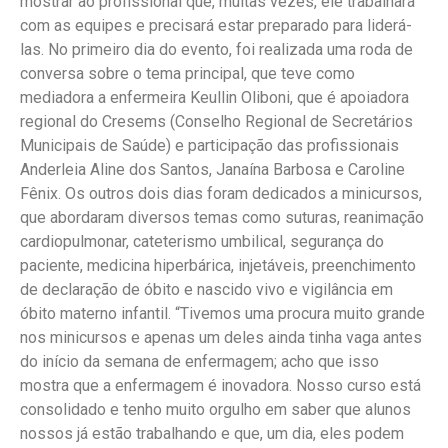
mostrar ao profissional que, muitas vezes, ele trabalhará
com as equipes e precisará estar preparado para liderá-
las. No primeiro dia do evento, foi realizada uma roda de
conversa sobre o tema principal, que teve como
mediadora a enfermeira Keullin Oliboni, que é apoiadora
regional do Cresems (Conselho Regional de Secretários
Municipais de Saúde) e participação das profissionais
Anderleia Aline dos Santos, Janaína Barbosa e Caroline
Fênix. Os outros dois dias foram dedicados a minicursos,
que abordaram diversos temas como suturas, reanimação
cardiopulmonar, cateterismo umbilical, segurança do
paciente, medicina hiperbárica, injetáveis, preenchimento
de declaração de óbito e nascido vivo e vigilância em
óbito materno infantil. “Tivemos uma procura muito grande
nos minicursos e apenas um deles ainda tinha vaga antes
do início da semana de enfermagem; acho que isso
mostra que a enfermagem é inovadora. Nosso curso está
consolidado e tenho muito orgulho em saber que alunos
nossos já estão trabalhando e que, um dia, eles podem