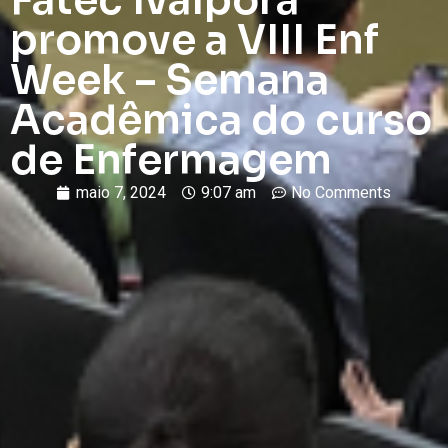
Fatec Ivaiporã
promove a VIII Enf
Week – Semana
Acadêmica do curso
de Enfermagem
maio 7, 2024
9:07 am
No Comments