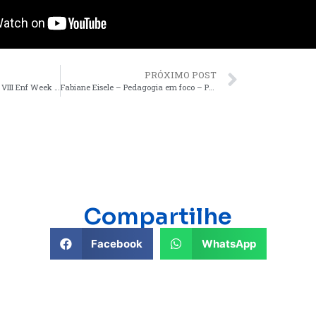
PRÓXIMO POST
Fatec Ivaiporã promove a VIII Enf Week – Semana Acadêmica do curso de Enfermagem
Fabiane Eisele – Pedagogia em foco – PodCast Paraná Centro #187
Compartilhe
Facebook
WhatsApp