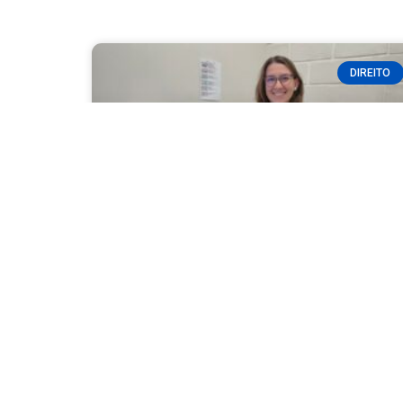
DIREITO
Fatec Ivaiporã abre inscrições para
6ª Semana Jurídica com
certificado
READ MORE »
08/05/2026