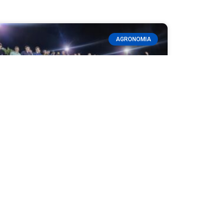
AGRONOMIA
Agrocamp apresenta cultivos
desenvolvidos por acadêmicos de
Agronomia da Fatec Ivaiporã
READ MORE »
08/03/2026