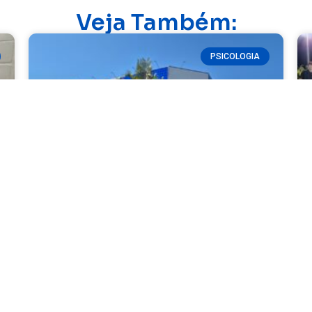
Veja Também:
PSICOLOGIA
Fatec Ivaiporã abre inscrições para
10ª Vitrine de Psicologia
READ MORE »
08/04/2026