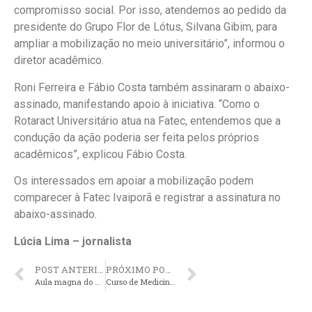
compromisso social. Por isso, atendemos ao pedido da
presidente do Grupo Flor de Lótus, Silvana Gibim, para
ampliar a mobilização no meio universitário”, informou o
diretor acadêmico.
Roni Ferreira e Fábio Costa também assinaram o abaixo-
assinado, manifestando apoio à iniciativa. “Como o
Rotaract Universitário atua na Fatec, entendemos que a
condução da ação poderia ser feita pelos próprios
acadêmicos”, explicou Fábio Costa.
Os interessados em apoiar a mobilização podem
comparecer à Fatec Ivaiporã e registrar a assinatura no
abaixo-assinado.
Lúcia Lima – jornalista
POST ANTERIOR
PRÓXIMO POST
Aula magna do Direito da Fatec Ivaiporã debate Neurociência, Inteligência Artificial e os Limites da Decisão Judicial
Curso de Medicina da Fatec Ivaiporã amplia atuação na rede pública e aproxima acadêmicos da rotina hospitalar