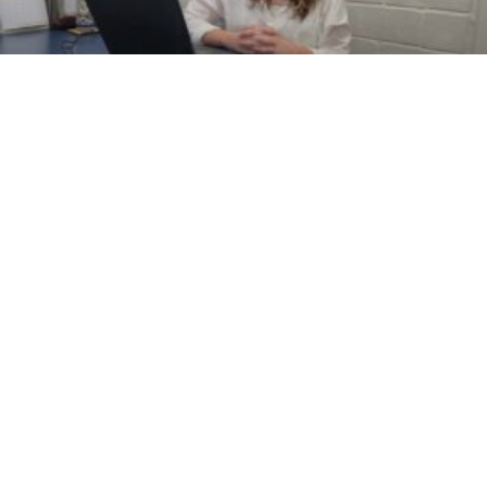
Fatec Ivaiporã abre inscrições para 6ª
Semana Jurídica com certificado
READ MORE »
08/05/2026
PSICOLOGIA