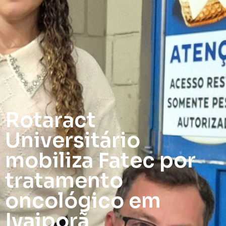
Rotaract
Universitário
mobiliza Fatec por
tratamento
oncológico em
Ivaiporã