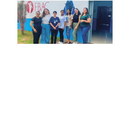
Alunos de Psicologia participam de estágio na APAC.
POST ANTERIOR
PRÓXIMO POST
Passeata abrirá programa “Bullying: apague essa ideia”
Fatec leva projeto sobre bullying as escolas e mobiliza comunidade com passeata
Compartilhe