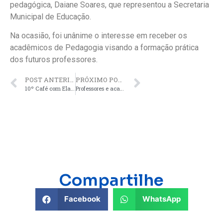
pedagógica, Daiane Soares, que representou a Secretaria
Municipal de Educação.
Na ocasião, foi unânime o interesse em receber os
acadêmicos de Pedagogia visando a formação prática
dos futuros professores.
POST ANTERIOR
PRÓXIMO POST
10º Café com Elas valoriza pesquisadoras na Fatec Ivaiporã
Professores e acadêmicos de Medicina da Fatec Ivaiporã levam o projeto Rotas do Cuidado a Pontal do Paraná
Compartilhe
Facebook
WhatsApp