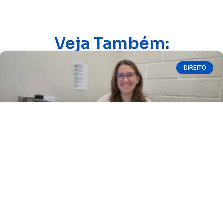
Veja Também:
DIREITO
Fatec Ivaiporã abre inscrições para 6ª
Semana Jurídica com certificado