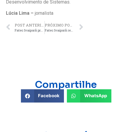
Desenvolvimento de Sistemas.
Lúcia Lima –
jornalista
POST ANTERIOR
PRÓXIMO POST
Fatec Ivaiporã protocola no MEC pedidos para cursos de Odontologia e Análise de Sistemas
Fatec Ivaiporã reúne histórias de mães que seguem sem pausar a vida
Compartilhe
Facebook
WhatsApp