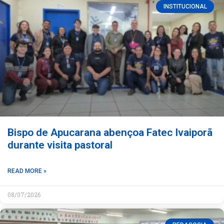
INSTITUCIONAL
Bispo de Apucarana abençoa Fatec Ivaiporã
durante visita pastoral
READ MORE »
08/07/2026