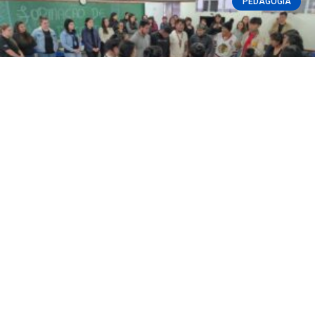
PEDAGOGIA
Colégio Indígena de Manoel Ribas recebe
Pedagogia da Fatec Ivaiporã com dança e
pintura Kaingang
READ MORE »
08/07/2026