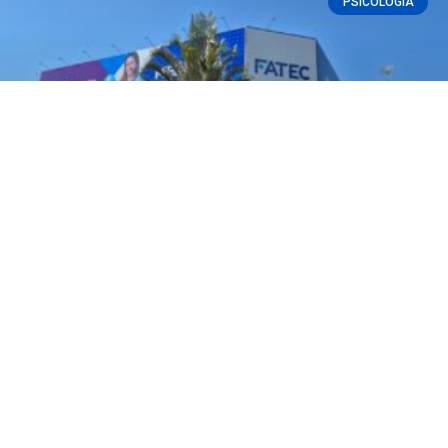
PSICOLOGIA
Fatec Ivaiporã abre inscrições para 10ª
Vitrine de Psicologia
READ MORE »
08/04/2026
AGRONOMIA