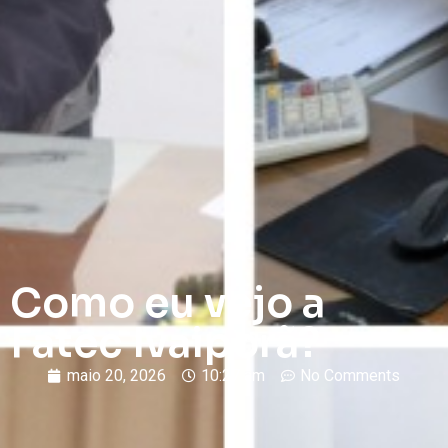
Como eu vejo a
Fatec Ivaiporã?
maio 20, 2026
10:27 am
No Comments