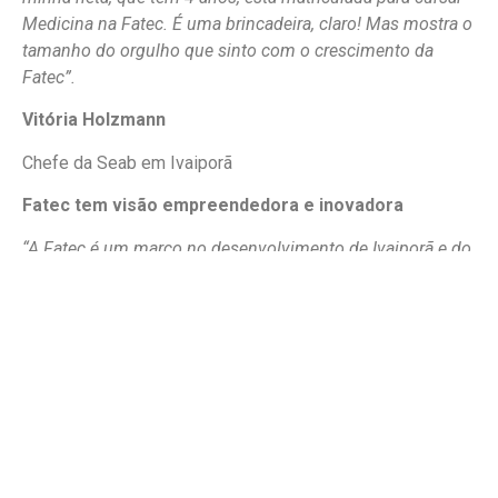
Medicina na Fatec. É uma brincadeira, claro! Mas mostra o
tamanho do orgulho que sinto com o crescimento da
Fatec”.
Vitória Holzmann
Chefe da Seab em Ivaiporã
Fatec tem visão empreendedora e inovadora
“A Fatec é um marco no desenvolvimento de Ivaiporã e do
Vale do Ivaí. Neste cenário de desenvolvimento e
progresso que a cidade passa, a Fatec se consolida como
uma instituição de ensino de excelência e como o
resultado de uma trajetória séria – fundada em qualidade e
seriedade. A visão empreendedora e inovadora dos
mantenedores, e a determinação em acreditar no potencial
de Ivaiporã, são louváveis e merecem o nosso
reconhecimento”.