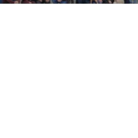
Bispo de Apucarana abençoa Fatec Ivaiporã
durante visita pastoral
READ MORE »
08/07/2026
PEDAGOGIA