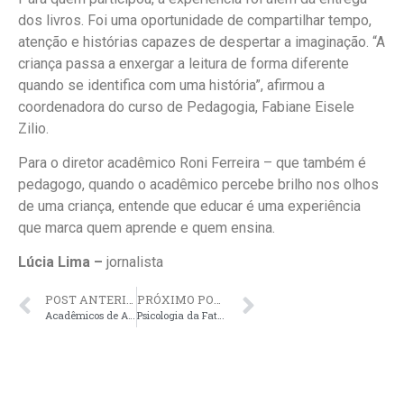
dos livros. Foi uma oportunidade de compartilhar tempo,
atenção e histórias capazes de despertar a imaginação. “A
criança passa a enxergar a leitura de forma diferente
quando se identifica com uma história”, afirmou a
coordenadora do curso de Pedagogia, Fabiane Eisele
Zilio.
Para o diretor acadêmico Roni Ferreira – que também é
pedagogo, quando o acadêmico percebe brilho nos olhos
de uma criança, entende que educar é uma experiência
que marca quem aprende e quem ensina.
Lúcia Lima –
jornalista
POST ANTERIOR
PRÓXIMO POST
Acadêmicos de Agronomia aprendem no campo e comercializam hortaliças na Fatec Ivaiporã
Psicologia da Fatec Ivaiporã conclui grupo reflexivo e fortalece apoio a mulheres vítimas de violência