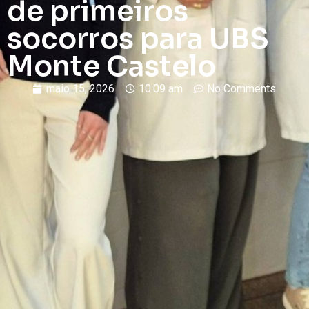
de primeiros
socorros para UBS
Monte Castelo
maio 15, 2026
10:09 am
No Comments