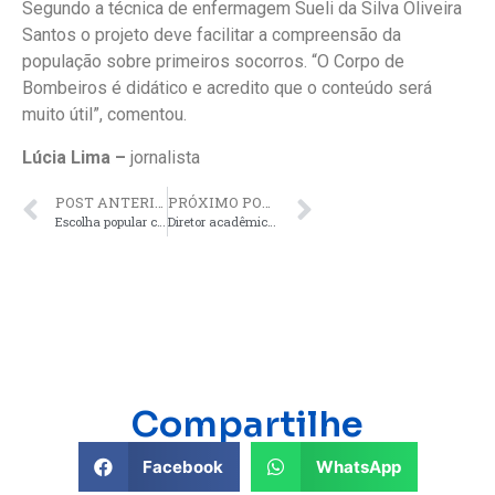
Segundo a técnica de enfermagem Sueli da Silva Oliveira
Santos o projeto deve facilitar a compreensão da
população sobre primeiros socorros. “O Corpo de
Bombeiros é didático e acredito que o conteúdo será
muito útil”, comentou.
Lúcia Lima –
jornalista
POST ANTERIOR
PRÓXIMO POST
Escolha popular confirma expansão da Fatec Ivaiporã no Vale do Ivaí
Diretor acadêmico representa Fatec Ivaiporã em inaugurações e anúncios no Jacutinga
Compartilhe
Facebook
WhatsApp