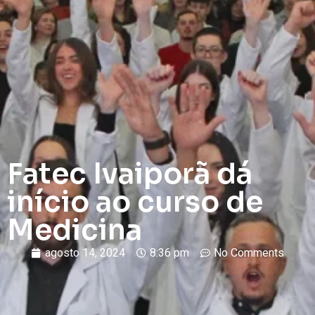
Fatec Ivaiporã dá
início ao curso de
Medicina
agosto 14, 2024
8:36 pm
No Comments