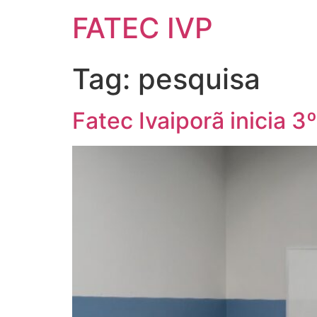
FATEC IVP
Tag:
pesquisa
Fatec Ivaiporã inicia 