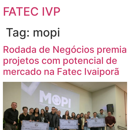
FATEC IVP
Tag:
mopi
Rodada de Negócios premia
projetos com potencial de
mercado na Fatec Ivaiporã