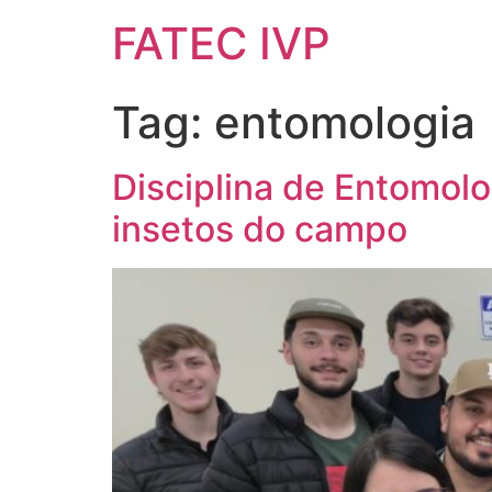
FATEC IVP
Tag:
entomologia
Disciplina de Entomolo
insetos do campo