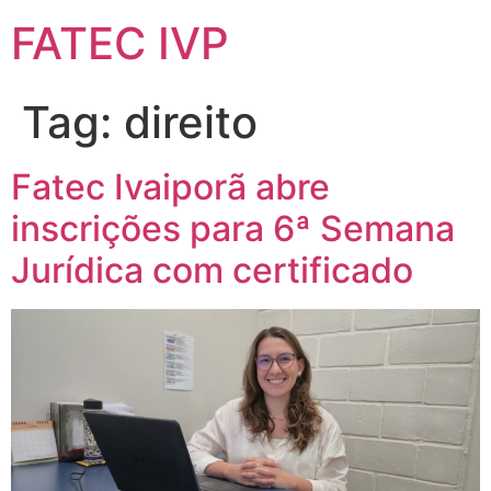
FATEC IVP
Tag:
direito
Fatec Ivaiporã abre
inscrições para 6ª Semana
Jurídica com certificado