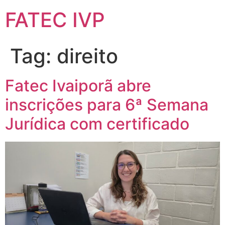
FATEC IVP
Tag:
direito
Fatec Ivaiporã abre
inscrições para 6ª Semana
Jurídica com certificado