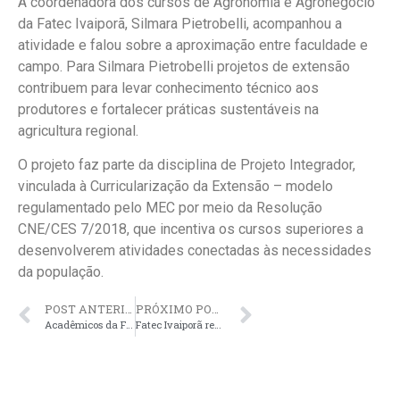
A coordenadora dos cursos de Agronomia e Agronegócio
da Fatec Ivaiporã, Silmara Pietrobelli, acompanhou a
atividade e falou sobre a aproximação entre faculdade e
campo. Para Silmara Pietrobelli projetos de extensão
contribuem para levar conhecimento técnico aos
produtores e fortalecer práticas sustentáveis na
agricultura regional.
O projeto faz parte da disciplina de Projeto Integrador,
vinculada à Curricularização da Extensão – modelo
regulamentado pelo MEC por meio da Resolução
CNE/CES 7/2018, que incentiva os cursos superiores a
desenvolverem atividades conectadas às necessidades
da população.
POST ANTERIOR
PRÓXIMO POST
Acadêmicos da Fatec Ivaiporã desenvolvem aplicativo gratuito para auxiliar microempreendedores individuais
Fatec Ivaiporã recebe Certificado Melhores do Ano com 69% das indicações