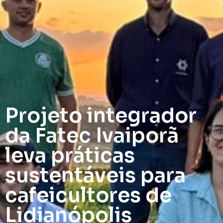
Projeto integrador
da Fatec Ivaiporã
leva práticas
sustentáveis para
cafeicultores de
Lidianópolis