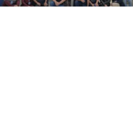
Bispo de Apucarana abençoa Fatec Ivaiporã
durante visita pastoral
READ MORE »
08/07/2026
PEDAGOGIA