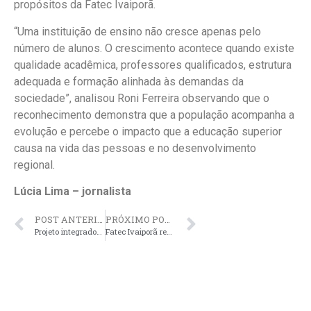
propósitos da Fatec Ivaiporã.
“Uma instituição de ensino não cresce apenas pelo
número de alunos. O crescimento acontece quando existe
qualidade acadêmica, professores qualificados, estrutura
adequada e formação alinhada às demandas da
sociedade”, analisou Roni Ferreira observando que o
reconhecimento demonstra que a população acompanha a
evolução e percebe o impacto que a educação superior
causa na vida das pessoas e no desenvolvimento
regional.
Lúcia Lima – jornalista
POST ANTERIOR
PRÓXIMO POST
Projeto integrador da Fatec Ivaiporã leva práticas sustentáveis para cafeicultores de Lidianópolis
Fatec Ivaiporã recebe formação do NRE com foco na recomposição da aprendizagem