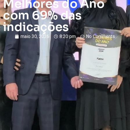
Melhores do Ano
com 69% das
indicações
maio 30, 2026
8:20 pm
No Comments