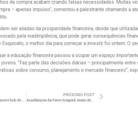
lhos de compra acabam criando falsas necessidades. Muitas ve
mpra – apenas impulso”, comentou a palestrante chamando a ate
ito.
odem ser aliadas da prosperidade financeira, desde que utilizad
vocado pela inadimplência, que pode gerar consequências financ
 Esquicato, o melhor dia para começar a investir foi ontem. O s
que a educação financeira passou a ocupar um espaço important
jovens. “Faz parte das decisões diárias – principalmente entre 
r práticas sobre consumo, planejamento e mercado financeiro”, ex
PRÓXIMO POST
Pedagogia em Foco III promove hub de discussão sobre vivências no TEA na Fatec Ivaiporã
Acadêmicos da Fatec Ivaiporã criam site para auxiliar caminhoneiros autônomos no controle de fretes