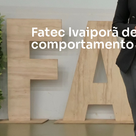
Fatec Ivaiporã d
comportamento 