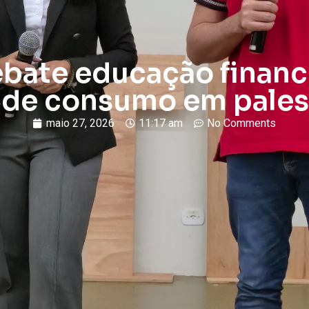
ebate educação financ
de consumo em palest
maio 27, 2026
11:17 am
No Comments