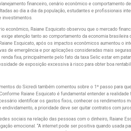
r planejamento financeiro, cenário econômico e comportamento d
ltadas ao dia a dia da população, estudantes e profissionais in
e investimentos.
ário econômico, Raiane Esquicato observou que o mercado financ
exige atenção tanto ao comportamento da economia brasileira q
 Raiane Esquicato, após os impactos econômicos aumentou o i
vas de emergência e por aplicações consideradas mais seguras.
renda fixa, principalmente pelo fato da taxa Selic estar em pat
ssidade de exposição excessiva à risco para obter boa rentabil
imentos do Sicredi também comentou sobre o 1º passo para que
 Conforme Raiane Esquicato é fundamental entender a realidade 
cessário identificar os gastos fixos, conhecer os rendimentos m
 endividamento, a prioridade deve ser quitar contratos com juros
redes sociais na relação das pessoas com o dinheiro, Raiane Es
igação emocional. “A internet pode ser positiva quando usada pa