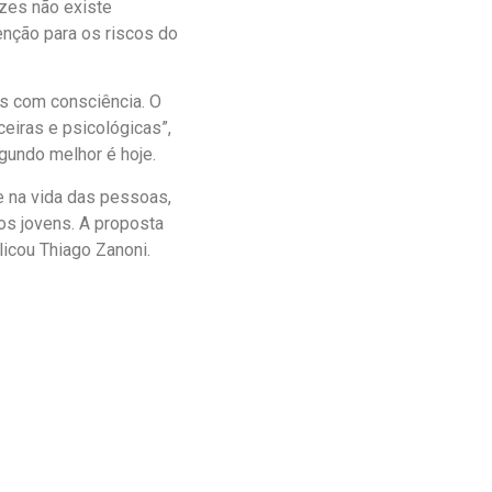
zes não existe
nção para os riscos do
as com consciência. O
eiras e psicológicas”,
egundo melhor é hoje.
e na vida das pessoas,
os jovens. A proposta
plicou Thiago Zanoni.