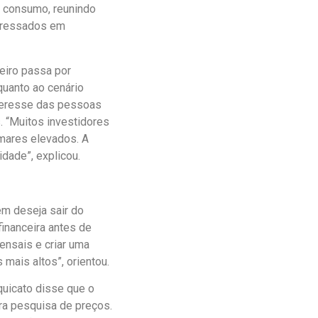
e consumo, reunindo
teressados em
eiro passa por
uanto ao cenário
nteresse das pessoas
 “Muitos investidores
amares elevados. A
idade”, explicou.
m deseja sair do
financeira antes de
ensais e criar uma
 mais altos”, orientou.
quicato disse que o
ra pesquisa de preços.