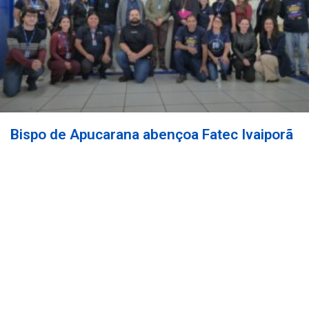
Bispo de Apucarana abençoa Fatec Ivaiporã
durante visita pastoral
READ MORE »
08/07/2026
PEDAGOGIA