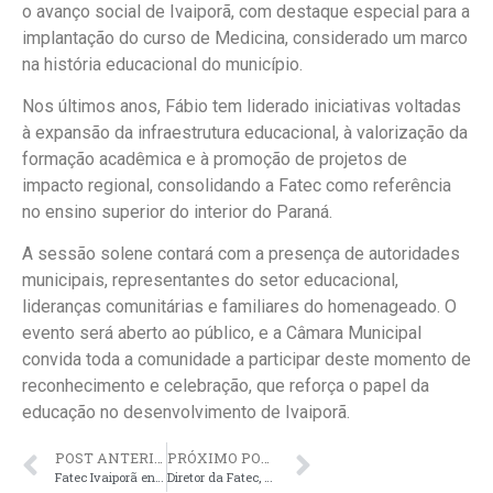
o avanço social de Ivaiporã, com destaque especial para a
implantação do curso de Medicina, considerado um marco
na história educacional do município.
Nos últimos anos, Fábio tem liderado iniciativas voltadas
à expansão da infraestrutura educacional, à valorização da
formação acadêmica e à promoção de projetos de
impacto regional, consolidando a Fatec como referência
no ensino superior do interior do Paraná.
A sessão solene contará com a presença de autoridades
municipais, representantes do setor educacional,
lideranças comunitárias e familiares do homenageado. O
evento será aberto ao público, e a Câmara Municipal
convida toda a comunidade a participar deste momento de
reconhecimento e celebração, que reforça o papel da
educação no desenvolvimento de Ivaiporã.
POST ANTERIOR
PRÓXIMO POST
Fatec Ivaiporã entrega mais de 9 mil peças para Campanha do Agasalho do Sesc
Diretor da Fatec, Fábio Costa, recebe título de cidadão honorário de Ivaiporã