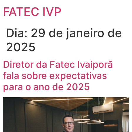
FATEC IVP
Dia:
29 de janeiro de
2025
Diretor da Fatec Ivaiporã
fala sobre expectativas
para o ano de 2025